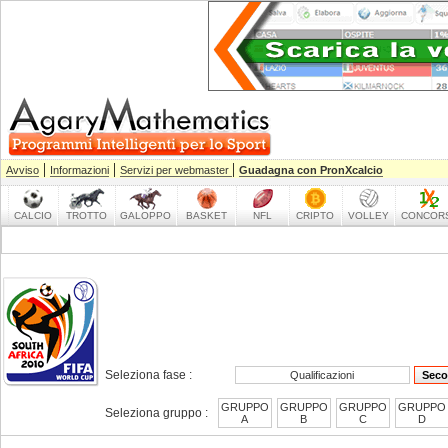
|
|
|
Avviso
Informazioni
Servizi per webmaster
Guadagna con PronXcalcio
CALCIO
TROTTO
GALOPPO
BASKET
NFL
CRIPTO
VOLLEY
CONCOR
Seleziona fase :
Qualificazioni
Seco
GRUPPO
GRUPPO
GRUPPO
GRUPPO
Seleziona gruppo :
A
B
C
D