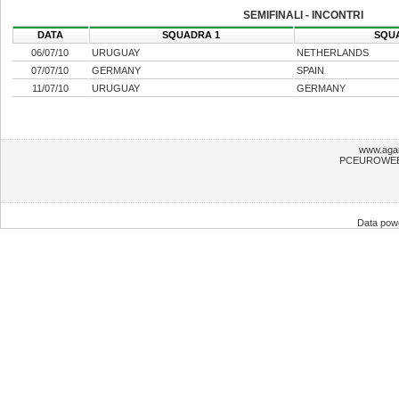
SEMIFINALI - INCONTRI
DATA
SQUADRA 1
SQU
06/07/10
URUGUAY
NETHERLANDS
07/07/10
GERMANY
SPAIN
11/07/10
URUGUAY
GERMANY
www.agar
PCEUROWEB S
Data pow