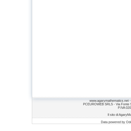
www.agarymathematics.net 
PCEUROWEB SRLS - Via Fonte S.
P.IVA 02
Il sito di AgaryM
Data powered by Od