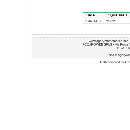
DATA
SQUADRA 1
13/07/14
GERMANY
www.agarymathematics.net 
PCEUROWEB SRLS - Via Fonte S.
P.IVA 02
Il sito di AgaryM
Data powered by Od