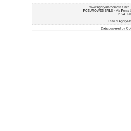
www.agarymathematics.net 
PCEUROWEB SRLS - Via Fonte S.
P.IVA 02
Il sito di AgaryM
Data powered by Od