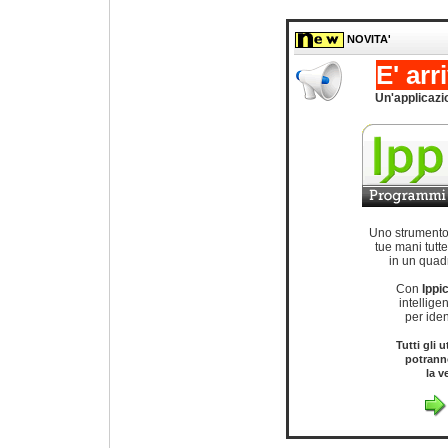
NOVITA'
E' arr
Un'applicazi
Uno strumento
tue mani tutte
in un quad
Con
Ippi
intellige
per ident
Tutti gli 
potrann
la v