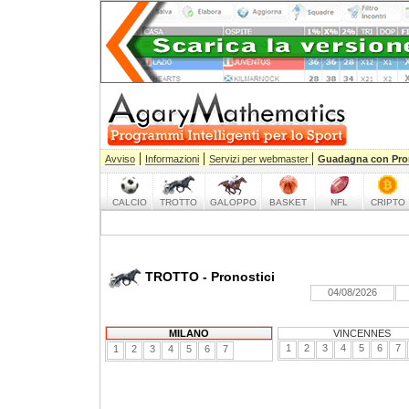
|
|
|
Avviso
Informazioni
Servizi per webmaster
Guadagna con Pro
CALCIO
TROTTO
GALOPPO
BASKET
NFL
CRIPTO
TROTTO - Pronostici
04/08/2026
MILANO
VINCENNES
1
2
3
4
5
6
7
1
2
3
4
5
6
7